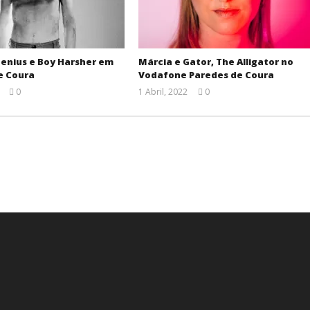
enius e Boy Harsher em
Márcia e Gator, The Alligator no
e Coura
Vodafone Paredes de Coura
0
1 Abril, 2022
0
Ana
Ana
Ventura
Ventura
.