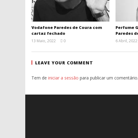
Vodafone Paredes de Coura com
Perfume G
cartaz fechado
Paredes d
13 Maio, 2022
0
6 Abril, 2022
Ana
Ventura
LEAVE YOUR COMMENT
Tem de
iniciar a sessão
para publicar um comentário