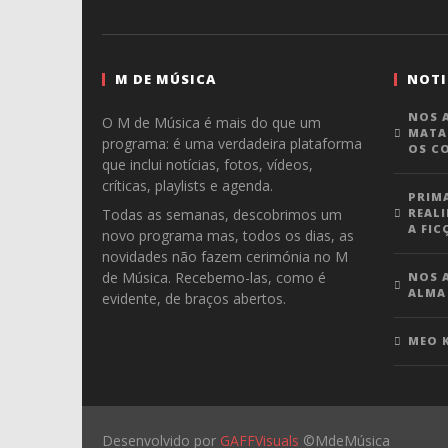
M DE MÚSICA
NOTI
NOS A
O M de Música é mais do que um
MATA
programa: é uma verdadeira plataforma
OS C
que inclui notícias, fotos, vídeos,
críticas, playlists e agenda.
PRIM
Todas as semanas, descobrimos um
REALI
A FIC
novo programa mas, todos os dias, as
novidades não fazem cerimónia no M
de Música. Recebemo-las, como é
NOS A
ALMA
evidente, de braços abertos.
MEO 
Desenvolvido por
GAFFVisuals
©MdeMúsica