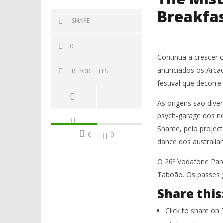
Breakfa
SHARE
0
Continua a crescer 
anunciados os Arca
REPORT THIS
festival que decorre
As origens são dive
psych-garage dos no
Shame, pelo project
0
0
dance dos australia
O 26º Vodafone Pare
Taboão. Os passes g
Share this
Click to share on