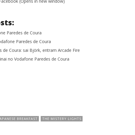
n Facebook (Opens in new window)
sts:
one Paredes de Coura
odafone Paredes de Coura
 de Coura: sai Björk, entram Arcade Fire
binai no Vodafone Paredes de Coura
JAPANESE BREAKFAST
THE MISTERY LIGHTS