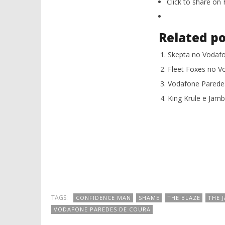
Click to share o
Related po
Skepta no Vodaf
Fleet Foxes no V
Vodafone Paredes
King Krule e Jam
TAGS:
CONFIDENCE MAN
SHAME
THE BLAZE
THE 
VODAFONE PAREDES DE COURA