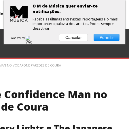
O M de Música quer enviar-te
notificações.
Primavera Sound Porto: pode a realidade ser mais dura do que a ficção?
Recebe as últimas entrevistas, reportagens e o mais
importante: a palavra dos artistas. Podes sempre
desactivar.
DISCOS
ENTREVISTA
CURTAS
PLAYLISTS
Cancelar
Permitir
Powered by
 MAN NO VODAFONE PAREDES DE COURA
e Confidence Man no
 de Coura
ery Lights e The Japanese