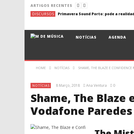
ARTIGOS RECENTES
DISCURSOS
NOTÍCIAS
AGENDA
HOME
NOTÍCIAS
SHAME, THE BLAZE E CONFIDENCE
8 Março, 2018
Ana Ventura
0
NOTÍCIAS
Shame, The Blaze 
Vodafone Paredes
The Mist